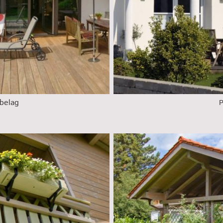
belag
P