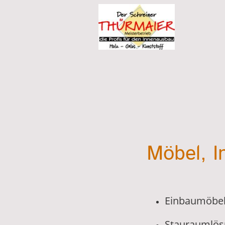
Möbel, 
Einbaumöbe
Stauraumlö