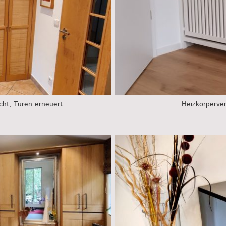
Heizkörperve
cht, Türen erneuert